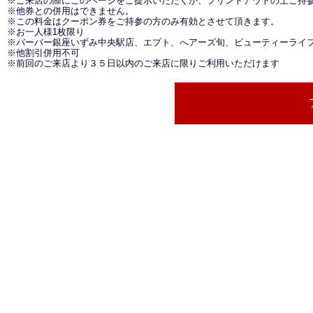
※ご来店の際にこのページをご提示いただくか、プリントアウトの上ご持
※他券との併用はできません。
※この料金はクーポン券をご持参の方のみ有効とさせて頂きます。
※お一人様1枚限り
※バーバー銀座いずみ中央駅店、エプト、へアーズ旬、ビューティーライフ北里
※他割引併用不可
※前回のご来店より３５日以内のご来店に限りご利用いただけます