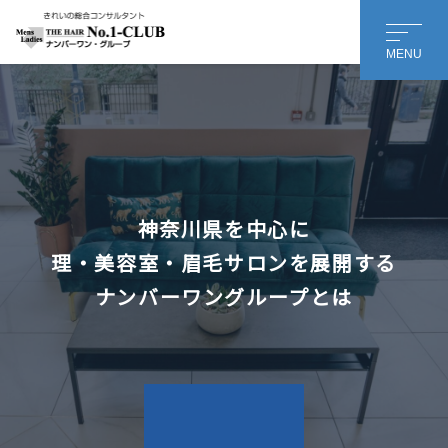
MENU
会社名 or 個人名
*
担当者様のお名前
神奈川県を中心に
理・美容室・眉毛サロンを展開する
名
姓
ナンバーワングループとは
メールアドレス
*
メッセージ