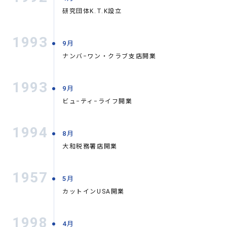
研究団体K.T.K設立
1993
9月
ナンバ−ワン・クラブ支店開業
1993
9月
ビュ−ティ−ライフ開業
1994
8月
大和税務署店開業
1957
5月
カットインUSA開業
1998
4月