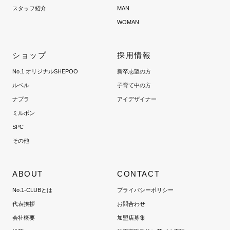
スタッフ紹介
MAN
WOMAN
ショップ
採用情報
No.1 オリジナルSHEPOO
新卒志望の方
ルベル
子育て中の方
メッセージを送信する
ナプラ
アイデザイナー
ミルボン
SPC
その他
ABOUT
CONTACT
No.1-CLUBとは
プライバシーポリシー
代表挨拶
お問合わせ
会社概要
加盟店募集